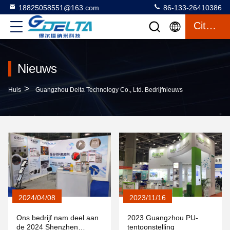
18825058551@163.com
86-133-26410386
Citaat
Nieuws
>
Huis
Guangzhou Delta Technology Co., Ltd. Bedrijfnieuws
2024/04/08
2023/11/16
Ons bedrijf nam deel aan
2023 Guangzhou PU-
de 2024 Shenzhen
tentoonstelling