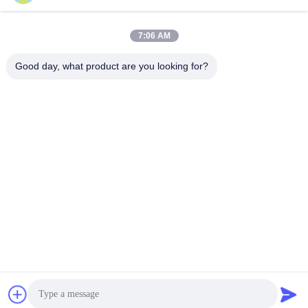
hebben een goede
samenwerking.
7:06 AM
Good day, what product are you looking for?
GUANGZHOU DELTA TECHNOLOGY CO.,
LTD.
18825058551@163.com
86-133-26410386
502, de Bouw B, de Creatieve Haven van Chaoyun, Xingye-
Weg, Nancun, Panyu-District, Guangzhou-Stad, de Provincie van
Guangdong
Chinese Goede Kwaliteit De Versieagent van de polyurethaanvorm
Leverancier. Auteursrecht © 2023-2026 Guangzhou Delta Technology Co.,
Ltd. . Alle rechten voorbehoudena.