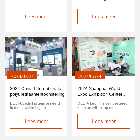
International Composite
Material Industry
Technology Exhibition.
Lees meer
Lees meer
2024/07/24
2024/07/24
2024 China Internationale
2024 Shanghai World
polyurethaantentoonstelling
Expo Exhibition Center
medische apparatuur
DELTA bedrijf is geïnvesteerd
DELTA bedrijf is geïnvesteerd
tentoonstelling
in de ontwikkeling en
in de ontwikkeling en
productie van nieuwe
productie van nieuwe
producten, in deze industrie
producten, in China, de
polyurethaan tentoonstelling is
Lees meer
tentoonstelling is essentieel,
Lees meer
essentieel, een tentoonstelling
een tentoonstelling om ons
om ons een aantal nieuwe
een aantal nieuwe klanten en
klanten en klanten te
klanten te brengen,Laat alleen
brengen,Laat alleen de
de klanten zien., laten zien