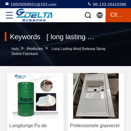
18825058551@163.com
86-133-26410386
Citaat
Keywords [ long lasting mold release spray ] Match 108 Producten
>
>
Huis
Producten
Long Lasting Mold Release Spray
Online Fabrikant
Langdurige Pu-de
Professionele glasvezel