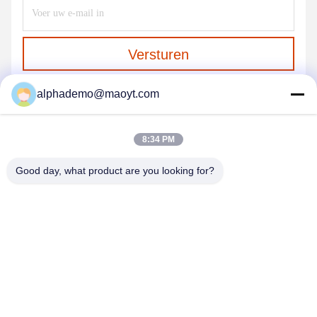
Versturen
alphademo@maoyt.com
8:34 PM
Good day, what product are you looking for?
GUANGZHOU DELTA TECHNOLOGY CO.,
LTD.
18825058551@163.com
86-133-26410386
502, de Bouw B, de Creatieve Haven van Chaoyun, Xingye-
Weg, Nancun, Panyu-District, Guangzhou-Stad, de Provincie van