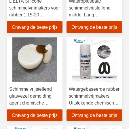
DELTA Silicone
Wateroplosbaar
schimmelvrijmakers voor
schimmelvrijstellend
rubber 1:15-20
middel Lang
verdunningsverhouding
houdbaarheidsduur
Ontvang de beste prijs
Ontvang de beste prijs
ISO9001
Schimmelvrijstellend
Watergebaseerde rubber
glasvezel demolding
schimmelvrijmakers
agent chemische
Uitstekende chemische
weerstand met een
weerstand Met
Ontvang de beste prijs
Ontvang de beste prijs
houdbaarheid van 1 jaar
instructies