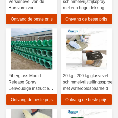
Versienevel van de
schimmelvrijstrijkspray
Harsvorm voor
met een hoge dekking
Duurzame Vormen
Ontvang de beste prijs
Ontvang de beste prijs
Fiberglass Mould
20 kg - 200 kg glasvezel
Release Spray
schimmelvrijstellingssproei
Eenvoudige instructies
met wateroplosbaarheid
voor externe release
Ontvang de beste prijs
Ontvang de beste prijs
agent