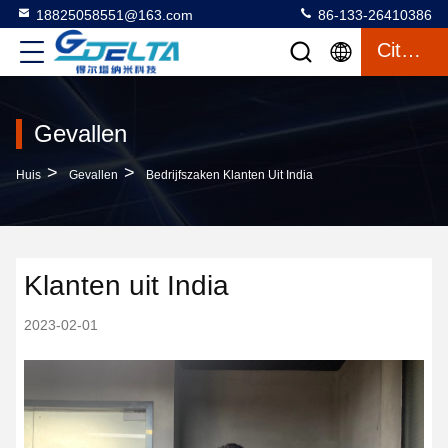
18825058551@163.com
86-133-26410386
Citaat
Gevallen
>
>
Huis
Gevallen
Bedrijfszaken Klanten Uit India
Klanten uit India
2023-02-01