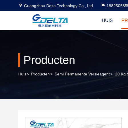
Guangzhou Delta Technology Co., Ltd.
188250585
HUIS
P
Producten
Huis
>
Producten
>
Semi Permanente Versieagent
>
20 Kg 