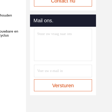
Contact nu
gehouden
Mail ons.
trouwbare en
cyclus
Versturen