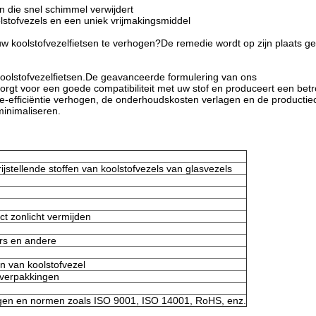
n die snel schimmel verwijdert
tofvezels en een uniek vrijmakingsmiddel
 uw koolstofvezelfietsen te verhogen?De remedie wordt op zijn plaats 
.
koolstofvezelfietsen.De geavanceerde formulering van ons
orgt voor een goede compatibiliteit met uw stof en produceert een be
ie-efficiëntie verhogen, de onderhoudskosten verlagen en de productie
minimaliseren.
jstellende stoffen van koolstofvezels van glasvezels
t zonlicht vermijden
rs en andere
en van koolstofvezel
 verpakkingen
ingen en normen zoals ISO 9001, ISO 14001, RoHS, enz.