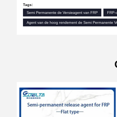
Tags:
Semi Permanente de Versieagent van FRP
FRP-d
Agent van de hoog rendement de Semi Permanente Ve