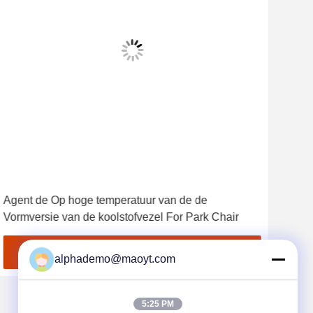
Agent de Op hoge temperatuur van de de
De 
Vormversie van de koolstofvezel For Park Chair
Per
Ontvang de beste prijs
alphademo@maoyt.com
5:25 PM