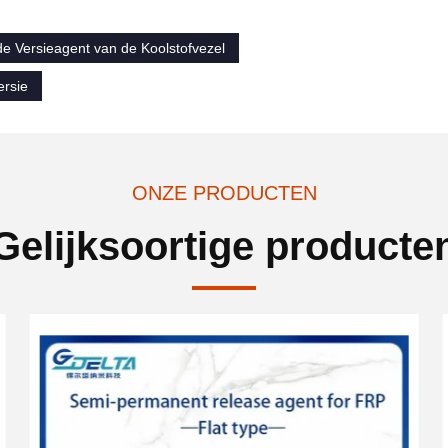
e Versieagent van de Koolstofvezel
rsie
ONZE PRODUCTEN
Gelijksoortige producte