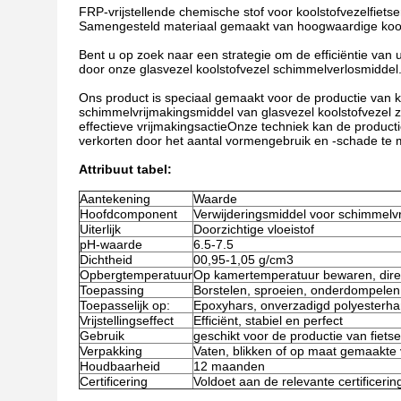
FRP-vrijstellende chemische stof voor koolstofvezelfietse
Samengesteld materiaal gemaakt van hoogwaardige kools
Bent u op zoek naar een strategie om de efficiëntie van
door onze glasvezel koolstofvezel schimmelverlosmiddel
Ons product is speciaal gemaakt voor de productie van 
schimmelvrijmakingsmiddel van glasvezel koolstofvezel z
effectieve vrijmakingsactieOnze techniek kan de product
verkorten door het aantal vormengebruik en -schade te 
Attribuut tabel:
Aantekening
Waarde
Hoofdcomponent
Verwijderingsmiddel voor schimmelvri
Uiterlijk
Doorzichtige vloeistof
pH-waarde
6.5-7.5
Dichtheid
00,95-1,05 g/cm3
Opbergtemperatuur
Op kamertemperatuur bewaren, direc
Toepassing
Borstelen, sproeien, onderdompelen
Toepasselijk op:
Epoxyhars, onverzadigd polyesterha
Vrijstellingseffect
Efficiënt, stabiel en perfect
Gebruik
geschikt voor de productie van fiets
Verpakking
Vaten, blikken of op maat gemaakte
Houdbaarheid
12 maanden
Certificering
Voldoet aan de relevante certificer