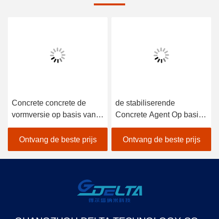
Concrete concrete de
de stabiliserende
vormversie op basis van
Concrete Agent Op basis
water van Construction
van water van de
van de Versieagent
Vormversie
Ontvang de beste prijs
Ontvang de beste prijs