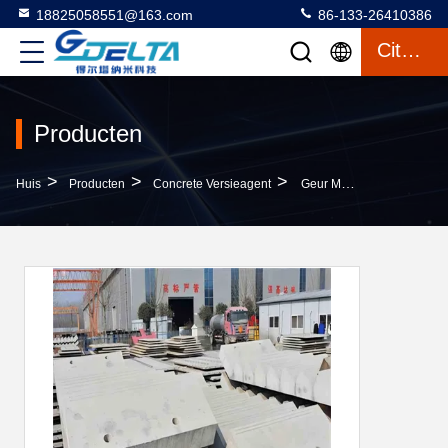
18825058551@163.com
86-133-26410386
Citaat
Producten
>
>
>
Huis
Producten
Concrete Versieagent
Geur Mild Vloeibare Betonvrijstellingsmiddel Voor Betonvormwerk