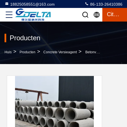
18825058551@163.com
86-133-26410386
Citaat
Producten
>
>
>
Huis
Producten
Concrete Versieagent
Betonvrijstellingsmiddel Voor Betonnen Bekisting Houdbaarheid 1 Jaar En Milde Geur