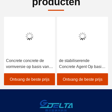
producten
Concrete concrete de
de stabiliserende
vormversie op basis van
Concrete Agent Op basis
water van Construction
van water van de
van de Versieagent
Vormversie
Ontvang de beste prijs
Ontvang de beste prijs