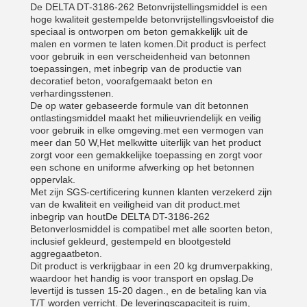
De DELTA DT-3186-262 Betonvrijstellingsmiddel is een
hoge kwaliteit gestempelde betonvrijstellingsvloeistof die
speciaal is ontworpen om beton gemakkelijk uit de
malen en vormen te laten komen.Dit product is perfect
voor gebruik in een verscheidenheid van betonnen
toepassingen, met inbegrip van de productie van
decoratief beton, voorafgemaakt beton en
verhardingsstenen.
De op water gebaseerde formule van dit betonnen
ontlastingsmiddel maakt het milieuvriendelijk en veilig
voor gebruik in elke omgeving.met een vermogen van
meer dan 50 W,Het melkwitte uiterlijk van het product
zorgt voor een gemakkelijke toepassing en zorgt voor
een schone en uniforme afwerking op het betonnen
oppervlak.
Met zijn SGS-certificering kunnen klanten verzekerd zijn
van de kwaliteit en veiligheid van dit product.met
inbegrip van houtDe DELTA DT-3186-262
Betonverlosmiddel is compatibel met alle soorten beton,
inclusief gekleurd, gestempeld en blootgesteld
aggregaatbeton.
Dit product is verkrijgbaar in een 20 kg drumverpakking,
waardoor het handig is voor transport en opslag.De
levertijd is tussen 15-20 dagen., en de betaling kan via
T/T worden verricht. De leveringscapaciteit is ruim,