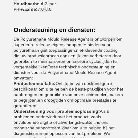
Houdbaarheid:
2 jaar
PH-waarde:
7.0-8.0
Ondersteuning en diensten:
De Polyurethane Mould Release Agent is ontworpen om
superieure release eigenschappen te bieden voor
polyurethaan giet toepassingen.niet-klevende coating
die uw productieproces aanzienlijk kan verbeteren door
gebreken te minimaliseren en snellere cyclustijden te
vergemakkelijkenOnze technische ondersteuning en
diensten voor de Polyurethane Mould Release Agent
omvatten:
Productconsultatie:
Ons team van deskundigen is
beschikbaar om u te helpen de beste praktijken voor het
aanbrengen en gebruiken van onze schimmelvrijmakers
te begrijpen.en droogtijden om optimale prestaties te
garanderen.
Ondersteuning voor probleemoplossing:
Als u
problemen ondervindt met het product, zoals
onvoldoende afgifte of afwerkingskwaliteit, is ons
technische supportteam klaar om u te helpen bij het
diagnosticeren en oplossen van het probleem.We