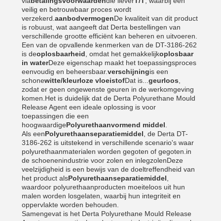
via
betalingsvoorwaarden
die liever
T/T
, waarbij een
veilig en betrouwbaar proces wordt
verzekerd.
aanbodvermogen
De kwaliteit van dit product
is robuust, wat aangeeft dat Derta bestellingen van
verschillende grootte efficiënt kan beheren en uitvoeren.
Een van de opvallende kenmerken van de DT-3186-262
is de
oplosbaarheid
, omdat het gemakkelijk
oplosbaar
in water
Deze eigenschap maakt het toepassingsproces
eenvoudig en beheersbaar.
verschijning
is een
schone
witte/kleurloze vloeistof
Dat is...
geurloos
,
zodat er geen ongewenste geuren in de werkomgeving
komen.Het is duidelijk dat de Derta Polyurethane Mould
Release Agent een ideale oplossing is voor
toepassingen die een
hoogwaardige
Polyurethaanvormend middel
.
Als een
Polyurethaanseparatiemiddel
, de Derta DT-
3186-262 is uitstekend in verschillende scenario's waar
polyurethaanmaterialen worden gegoten of gegoten.in
de schoenenindustrie voor zolen en inlegzolenDeze
veelzijdigheid is een bewijs van de doeltreffendheid van
het product als
Polyurethaanseparatiemiddel
,
waardoor polyurethaanproducten moeiteloos uit hun
malen worden losgelaten, waarbij hun integriteit en
oppervlakte worden behouden.
Samengevat is het Derta Polyurethane Mould Release