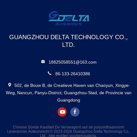
GUANGZHOU DELTA TECHNOLOGY CO.,
LTD.
18825058551@163.com
86-133-26410386
502, de Bouw B, de Creatieve Haven van Chaoyun, Xingye-
Weg, Nancun, Panyu-District, Guangzhou-Stad, de Provincie van
Guangdong
Chinese Goede Kwaliteit De Versieagent van de polyurethaanvorm
Leverancier. Auteursrecht © 2023-2026 Guangzhou Delta Technology Co.,
Ltd. . Alle rechten voorbehoudena.