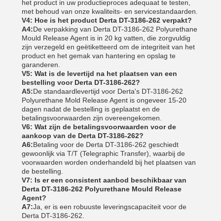
het product in uw productieproces adequaat te testen,
met behoud van onze kwaliteits- en servicestandaarden.
V4: Hoe is het product Derta DT-3186-262 verpakt?
A4:
De verpakking van Derta DT-3186-262 Polyurethane
Mould Release Agent is in 20 kg vatten, die zorgvuldig
zijn verzegeld en geëtiketteerd om de integriteit van het
product en het gemak van hantering en opslag te
garanderen.
V5: Wat is de levertijd na het plaatsen van een
bestelling voor Derta DT-3186-262?
A5:
De standaardlevertijd voor Derta's DT-3186-262
Polyurethane Mold Release Agent is ongeveer 15-20
dagen nadat de bestelling is geplaatst en de
betalingsvoorwaarden zijn overeengekomen.
V6: Wat zijn de betalingsvoorwaarden voor de
aankoop van de Derta DT-3186-262?
A6:
Betaling voor de Derta DT-3186-262 geschiedt
gewoonlijk via T/T (Telegraphic Transfer), waarbij de
voorwaarden worden onderhandeld bij het plaatsen van
de bestelling.
V7: Is er een consistent aanbod beschikbaar van
Derta DT-3186-262 Polyurethane Mould Release
Agent?
A7:
Ja, er is een robuuste leveringscapaciteit voor de
Derta DT-3186-262.