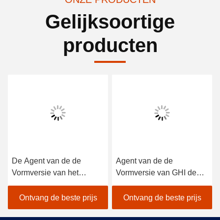
Gelijksoortige
producten
De Agent van de de
Agent van de de
Vormversie van het
Vormversie van GHI de
elastomeerpolyurethaan
Geurloze Externe Op
Continuously
basis van water
Ontvang de beste prijs
Ontvang de beste prijs