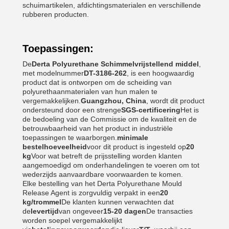
schuimartikelen, afdichtingsmaterialen en verschillende
rubberen producten.
Toepassingen:
De
Derta Polyurethane Schimmelvrijstellend middel
,
met modelnummer
DT-3186-262
, is een hoogwaardig
product dat is ontworpen om de scheiding van
polyurethaanmaterialen van hun malen te
vergemakkelijken.
Guangzhou, China
, wordt dit product
ondersteund door een strenge
SGS-certificering
Het is
de bedoeling van de Commissie om de kwaliteit en de
betrouwbaarheid van het product in industriële
toepassingen te waarborgen.
minimale
bestelhoeveelheid
voor dit product is ingesteld op
20
kg
Voor wat betreft de prijsstelling worden klanten
aangemoedigd om onderhandelingen te voeren om tot
wederzijds aanvaardbare voorwaarden te komen.
Elke bestelling van het Derta Polyurethane Mould
Release Agent is zorgvuldig verpakt in een
20
kg/trommel
De klanten kunnen verwachten dat
de
levertijd
van ongeveer
15-20 dagen
De transacties
worden soepel vergemakkelijkt