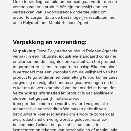
Onze toewijding aan uitmuntendheid gaat verder dan de
verkoop van ons product.We zijn toegewijd aan het
verstrekken van u voortdurende ondersteuning om
ervoor te zorgen dat u de best mogelijke resultaten met
onze Polyurethane Mould Release Agent.
Verpakking en verzending:
Verpakking:
Onze Polyurethane Mould Release Agent is
verpakt in een robuuste, industriële standaard container
ontworpen om de integriteit en kwaliteit van het product
te garanderen tijdens transport en opslag.Elke container
is verzegeld met een knoopkap om de veiligheid van het
product te garanderen en besmetting te voorkomenLees
zorgvuldig en volg alle handhavingsaanwijzingen op het
etiket om de werkzaamheid van het middel te behouden.
Verzendingsinformatie:
Het product is geclassificeerd
als een niet-gevaarlijk materiaal voor
transportdoeleinden en wordt vervoerd volgens alle
toepasselijke voorschriften.We maken gebruik van
betrouwbare koeriersdiensten om ervoor te zorgen dat
uw product snel en veilig wordt afgeleverd naar uw
bestemmingGelieve het pakket bij aankomst te
inspecteren op tekenen van beschadiging of manipulatie