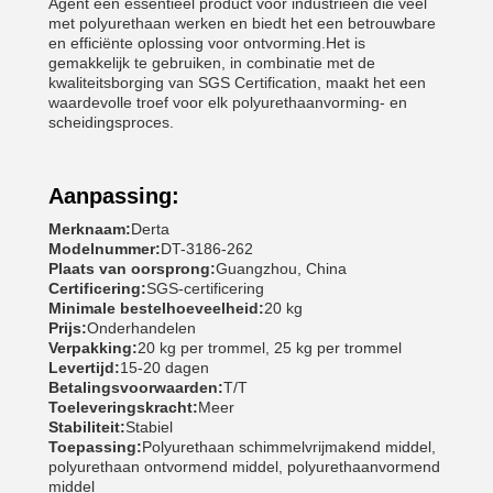
Agent een essentieel product voor industrieën die veel
met polyurethaan werken en biedt het een betrouwbare
en efficiënte oplossing voor ontvorming.Het is
gemakkelijk te gebruiken, in combinatie met de
kwaliteitsborging van SGS Certification, maakt het een
waardevolle troef voor elk polyurethaanvorming- en
scheidingsproces.
Aanpassing:
Merknaam:
Derta
Modelnummer:
DT-3186-262
Plaats van oorsprong:
Guangzhou, China
Certificering:
SGS-certificering
Minimale bestelhoeveelheid:
20 kg
Prijs:
Onderhandelen
Verpakking:
20 kg per trommel, 25 kg per trommel
Levertijd:
15-20 dagen
Betalingsvoorwaarden:
T/T
Toeleveringskracht:
Meer
Stabiliteit:
Stabiel
Toepassing:
Polyurethaan schimmelvrijmakend middel,
polyurethaan ontvormend middel, polyurethaanvormend
middel